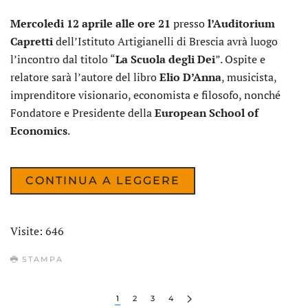
Mercoledi 12 aprile alle ore 21
presso
l’Auditorium
Capretti
dell’Istituto Artigianelli di Brescia avrà luogo
l’incontro dal titolo “
La Scuola degli Dei
”. Ospite e
relatore sarà l’autore del libro
Elio D’Anna
, musicista,
imprenditore visionario, economista e filosofo, nonché
Fondatore e Presidente della
European School of
Economics
.
CONTINUA A LEGGERE
Visite: 646
STAMPA
1
2
3
4